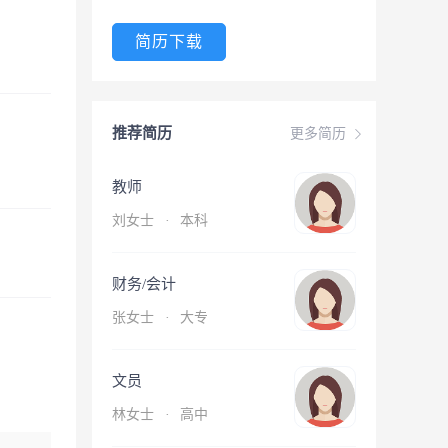
简历下载
推荐简历
更多简历
教师
刘女士
·
本科
财务/会计
张女士
·
大专
文员
林女士
·
高中