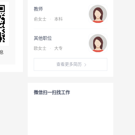
教师
俞女士
·
本科
其他职位
欧女士
·
大专
息
查看更多简历
微信扫一扫找工作