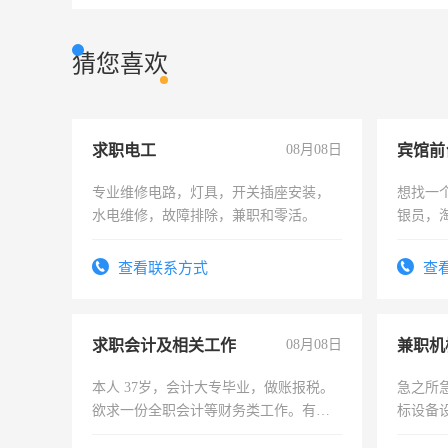
猜您喜欢
求职电工
08月08日
专业维修电路，灯具，开关插座安装，
想找一
水电维修，故障排除，兼职和零活。
银员，
工，麻
号同微
查看联系方式
查
求职会计及相关工作
08月08日
本人 37岁，会计大专毕业，做账报税。
急之所
欲求一份全职会计等财务类工作。有会
标设备
计证
作和分