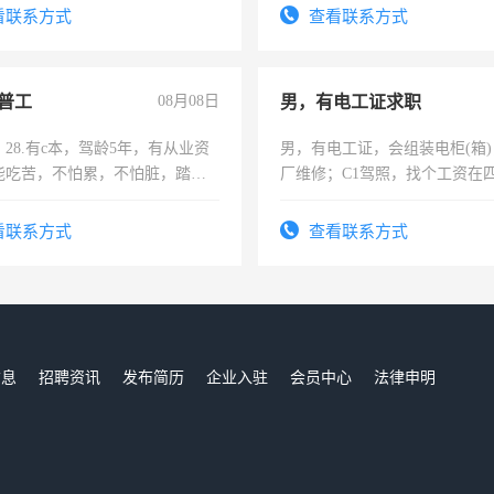
识之士，共享未来。
看联系方式
查看联系方式
普工
08月08日
男，有电工证求职
28.有c本，驾龄5年，有从业资
男，有电工证，会组装电柜(箱
能吃苦，不怕累，不怕脏，踏
厂维修；C1驾照，找个工资在
求稳定工作一份，保险不干
上，枣强县以外需要有住宿，
电话
看联系方式
查看联系方式
信息
招聘资讯
发布简历
企业入驻
会员中心
法律申明
们