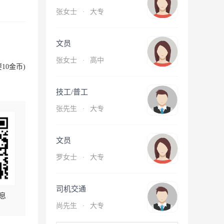
张女士
·
大专
文员
张女士
·
高中
10金币)
技工/普工
张先生
·
大专
文员
罗女士
·
大专
司机交通
息
尚先生
·
大专