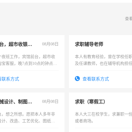
查
宾馆前台，超市收银员，淘宝客服
08月08日
求职辅导老师
个夜班工作，宾馆前台，超市收
本人有教育经验，曾在学校任
淘宝客服，晚7点到10点的钟点
及任课教师，也在辅导机构担
烦看到的老板加我微信聊，手机
师，求周一至周五辅导老师的
信
看联系方式
查看联系方式
兼职机械设计、制图、设备改造
08月08日
求职（寒假工）
急，想之所想。愿把本人多年非
本人大三在校学生，求兼职一
设计、改造、工艺优化、图纸制
或者商场。
解的经验与您分享。 真诚合作，