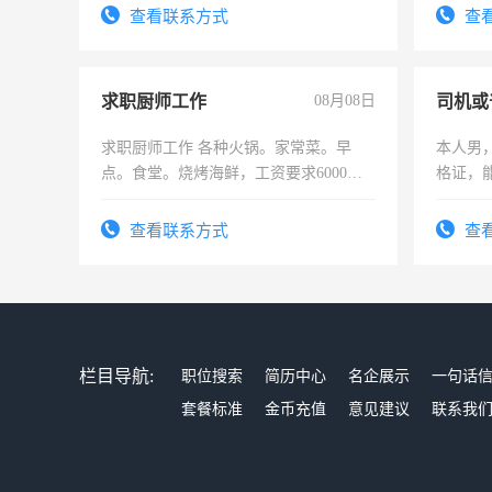
结识有
查看联系方式
查
求职厨师工作
08月08日
司机或
求职厨师工作 各种火锅。家常菜。早
本人男，
点。食堂。烧烤海鲜，工资要求6000以
格证，
上
实，需
查看联系方式
查
栏目导航:
职位搜索
简历中心
名企展示
一句话
套餐标准
金币充值
意见建议
联系我